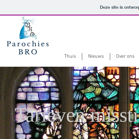
Deze site is ontwo
Parochies
BRO
Thuis
Nieuws
Over ons
Tarieven misst