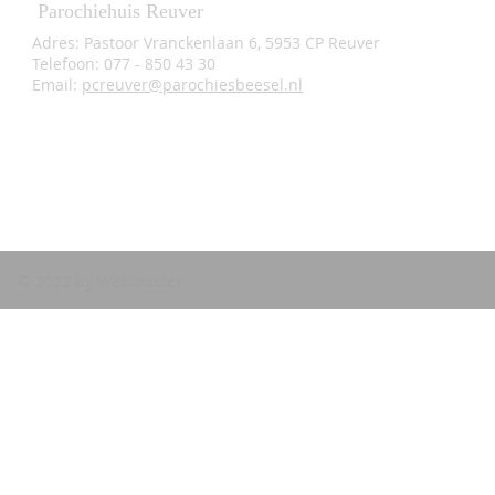
Parochiehuis Reuver
Adres: Pastoor Vranckenlaan 6, 5953 CP Reuver
Telefoon: 077 - 850 43 30
Email:
pcreuver@parochiesbeesel.nl
© 2022 by Webmaster