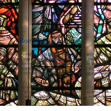
Boete en verzoening
chepper van hemel en aarde is. Alles heeft God met wijsheid gesch
tegen dit plan ingaat, zondigt, krenkt de eer van God. Door deze z
t het geestelijke welzijn van de kerk. De boeteling die beseft dat 
 kan van een priester het boetesacrament ontvangen. Dat betekent d
chte kwaad te herstellen. De priester geeft de boeteling een penet
nt van Boete en Verzoening
en verzoening ontvangen, neemt u dan contact op met de pastoor. U
. Ook bestaat er de mogelijkheid om te biechten na de boetevieri