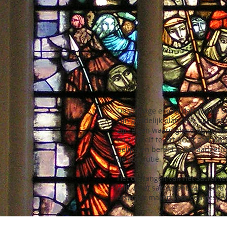
De gelovige erkent dat God de S
zijn goddelijk plan. Wie bewust 
zijn eigen waardigheid en schaad
en zichzelf tekort heeft gedaan,
belijdt en bereid is het aangeri
de absolutie.
Het ontvangen van het Sacrame
Wilt u het sacrament van boete 
afspraak maken voor een gesprek