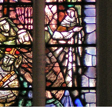
apen en alles stuurt Hij volgens
onde brengt hij schade toe aan
hij door de zonde, God, de naaste
at hij berouwvol is, zijn zonde
entie en schenkt in Jezus’ Naam
 kunt te allen tijde een
ngen voor Kerstmis en Pasen.